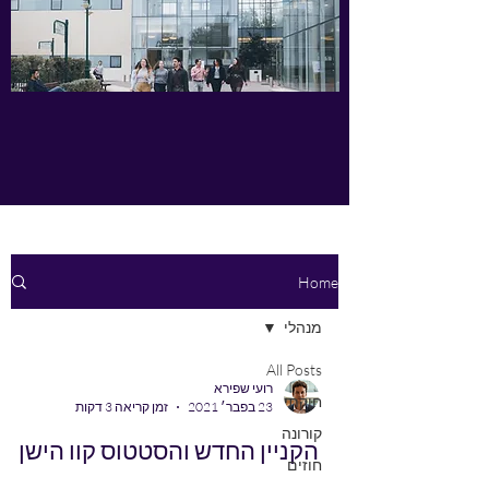
Home
מנהלי
All Posts
רועי שפירא
חוקתי
23 בפבר׳ 2021
זמן קריאה 3 דקות
קורונה
הקניין החדש והסטטוס קוו הישן
חוזים