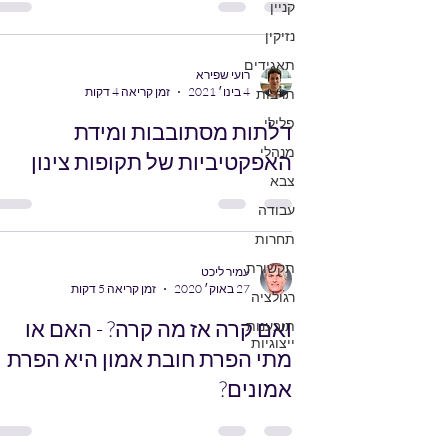
קניין
נזיקין
תאגידים
רועי שפירא
4 בינו׳ 2021
זמן קריאה 4 דקות
תרבות
פלילי
דלתות מסתובבות ומידת
מנהלי
האפקטיביות של תקופות צינון
צבא
עבודה
תחרות
תקשורת
עמיר ליכט
27 באוק׳ 2020
זמן קריאה 5 דקות
רגולציה
ואם קרה אז מה קרה? - האם או
תובענות
ייצוגיות
מתי הפרת חובת אמון היא הפרת
אמונים?