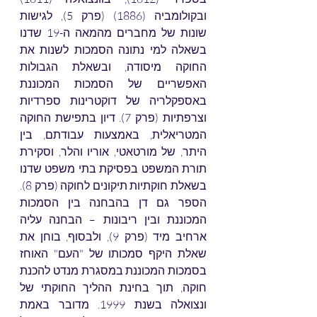
ובקולומביה (1886) (פרק 5), לגישות 
שונות של מחברים מהמאה ה-19 שדנו 
בשאלה למי נתונה הסמכות לשנות את 
החוקה מיסודה, ובשאלת הגבולות 
האפשריים של הסמכות המכוננת 
באספקלריה של דוקטרינות ספרדיות 
וצרפתיות (פרק 7). דיון בתפישת החוקה 
המטריאלית, באמצעות עבודתם, בין 
היתר, של מורטאטי, אוריו והלר, וסקירת 
תורת המשפט בפסיקת בתי משפט שדנו 
בשאלת חוקתיות תיקונים לחוקה (פרק 8). 
הספר גם דן בהבחנה בין הסמכות 
המכוננת ובין ריבונות – הבחנה עליה 
ארחיב מיד (פרק 9), ולבסוף, בוחן את 
שאלת היקף סמכותו של "העם" האוחז 
בסמכות המכוננת במסגרת מנדט להכנת 
חוקה, תוך בחינת ההליך החוקתי של 
ונצואלה בשנת 1999. מדובר באמת 