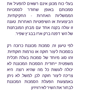
בעלי כוח מכונן אינם רשאים להפעיל את 
סמכותם באופן שחודר לסמכויות 
הממשליות האחרות - החקיקתיות, 
הביצועיות או השיפוטיות האחרות. טענה 
זו עולה בקנה אחד עם מבחן המובחנות 
של הש' דפנה ברק-ארז בבג"ץ שפיר. 
לפי טיעון זה, סמכות מכוננת כרוכה רק 
בסמכות ליצור חוקה או נורמות חוקתיות. 
זהו סוג מיוחד של סמכות בעלת תכלית 
משפטית ייחודית. הסמכות המכוננת לא 
יכולה לעשות כל מה שהיא רוצה. היא 
צריכה ליצור חוקה. לכן, למשל, לא ניתן 
באמצעות הפעלת הסמכות המכוננת 
לבחור את השיר לאירוויזיון. 
[1]
Egon Zweig, 
Die Lehre vom Pouvoir 
Constituant: Ein Beitrag zumStaatsrecht 
der französischen Revolution
 (1909)