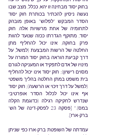
בחוק יסוד מבחינה זו יהא, ככלל, מצב שבו 
נעשה ניסיון להכתיר בכותרת חוק יסוד 
הסדר המבקש "לפלוש" באופן מובהק 
לתחומיה של אחת מרשויות אלה. חוק 
יסוד, מתוקף הגדרתו ככזה שנועד להוות 
פרק בחוקה, אינו יכול להחליף מתן 
החלטה של הרשות המבצעת (למשל, על 
דרך קביעת הוראה בחוק יסוד המורה על 
מינויו של אדם לתפקיד או המעניקה לגורם 
מסוים רישיון); חוק יסוד אינו יכול להחליף 
בית משפט במתן החלטה בהליך משפטי 
(למשל על דרך זיכוי או הרשעה); חוק יסוד 
אף אינו יכול לכלול הסדר אופרטיבי 
שנדרש לחקיקה רגילה (כדוגמת הקלה 
במס)." [פסקה 23 לפסק-דינה של הש' 
ברק-ארז]. 
עמדתה של השופטת ברק-ארז כפי שניתן 