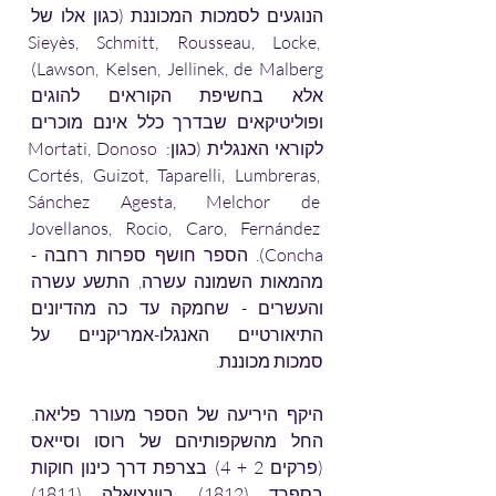
הנוגעים לסמכות המכוננת (כגון אלו של 
Sieyès, Schmitt, Rousseau, Locke, 
Lawson, Kelsen, Jellinek, de Malberg) 
אלא בחשיפת הקוראים להוגים 
ופוליטיקאים שבדרך כלל אינם מוכרים 
לקוראי האנגלית (כגון: Mortati, Donoso 
Cortés, Guizot, Taparelli, Lumbreras, 
Sánchez Agesta, Melchor de 
Jovellanos, Rocio, Caro, Fernández 
Concha). הספר חושף ספרות רחבה - 
מהמאות השמונה עשרה, התשע עשרה 
והעשרים - שחמקה עד כה מהדיונים 
התיאורטיים האנגלו-אמריקניים על 
סמכות מכוננת. 
היקף היריעה של הספר מעורר פליאה. 
החל מהשקפותיהם של רוסו וסייאס 
(פרקים 2 + 4) בצרפת דרך כינון חוקות 
בספרד (1812), בוונצואלה (1811) 